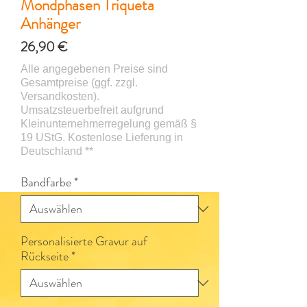
Mondphasen Triqueta
Anhänger
Preis
26,90 €
Bandfarbe
*
Personalisierte Gravur auf
Rückseite
*