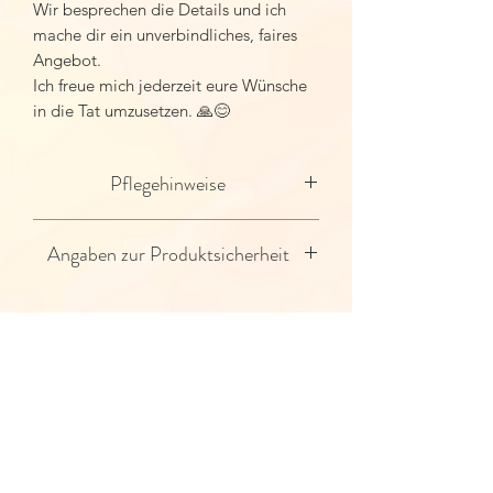
Wir besprechen die Details und ich
mache dir ein unverbindliches, faires
Angebot.
Ich freue mich jederzeit eure Wünsche
in die Tat umzusetzen. 🙏😊
Pflegehinweise
Dieser Anhänger ist schmutz- und
Angaben zur Produktsicherheit
spritzwassergeschützt.
Vor dem Baden oder Duschen, solltest
Hersteller:
du dein Schmuckstück aber lieber
André Liebchen
ablegen. So hast du auch noch lange
Rademin Nr. 10
Freude daran.
Ähnliche Artikel
39619 Arendsee
Knubbelkoenig@gmx.de
Varianten verfügbar