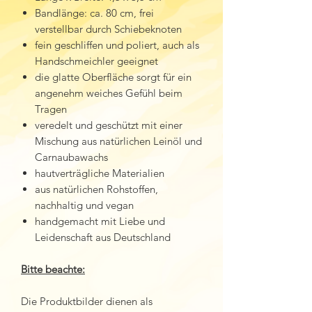
Bandlänge: ca. 80 cm, frei
verstellbar durch Schiebeknoten
fein geschliffen und poliert, auch als
Handschmeichler geeignet
die glatte Oberfläche sorgt für ein
angenehm weiches Gefühl beim
Tragen
veredelt und geschützt mit einer
Mischung aus natürlichen Leinöl und
Carnaubawachs
hautverträgliche Materialien
aus natürlichen Rohstoffen,
nachhaltig und vegan
handgemacht mit Liebe und
Leidenschaft aus Deutschland
Bitte beachte:
Die Produktbilder dienen als