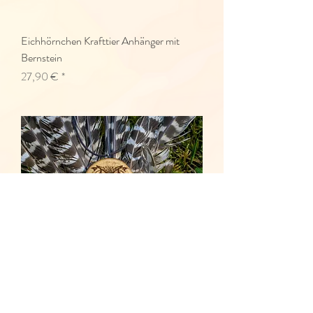
Eichhörnchen Krafttier Anhänger mit
Bernstein
Preis
27,90 €
Eule Krafttier Anhänger, Kauz
Preis
23,90 €