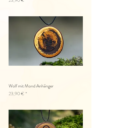
23,90 €
Wolf mit Mond Anhänger
Preis
23,90 €