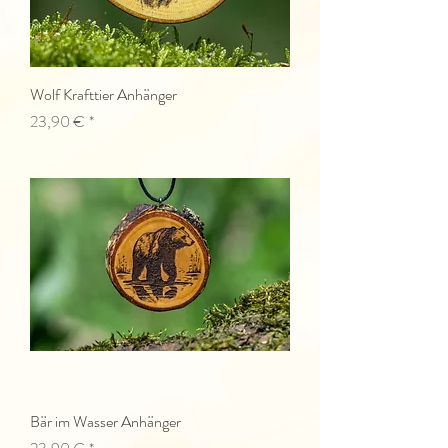
Wolf Krafttier Anhänger
Preis
23,90 €
Bär im Wasser Anhänger
Preis